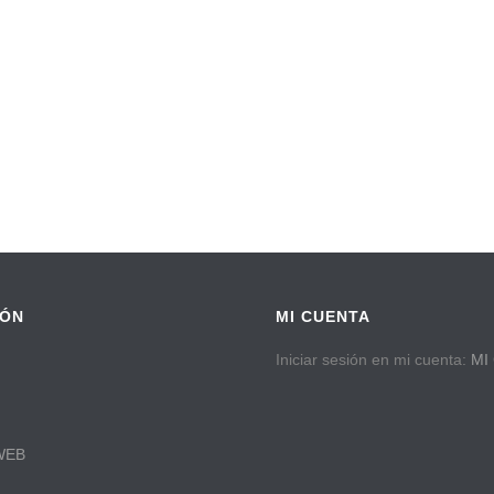
IÓN
MI CUENTA
Iniciar sesión en mi cuenta:
MI
WEB