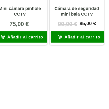
Mini cámara pinhole
Cámara de seguridad
CCTV
mini bala CCTV
El
El
75,00
€
99,00
€
85,00
€
precio
precio
original
actual
Añadir al carrito
Añadir al carrito
era:
es:
99,00 €.
85,00 