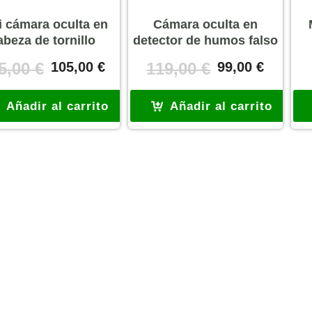
i cámara oculta en
Cámara oculta en
abeza de tornillo
detector de humos falso
El
El
El
El
5,00
€
105,00
€
119,00
€
99,00
€
precio
precio
precio
precio
original
actual
original
actual
Añadir al carrito
Añadir al carrito
era:
es:
era:
es:
135,00 €.
105,00 €.
119,00 €.
99,00 €.