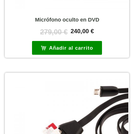
Micrófono oculto en DVD
El
El
279,00
€
240,00
€
precio
precio
original
actual
Añadir al carrito
era:
es:
279,00 €.
240,00 €.