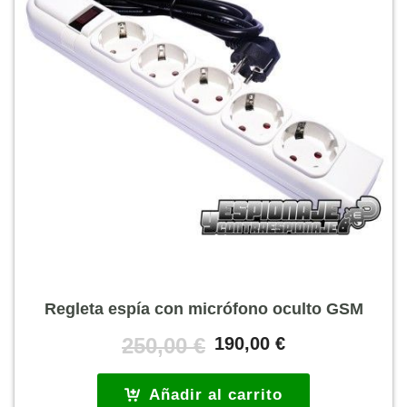
Regleta espía con micrófono oculto GSM
El
El
250,00
€
190,00
€
precio
precio
original
actual
Añadir al carrito
era:
es: